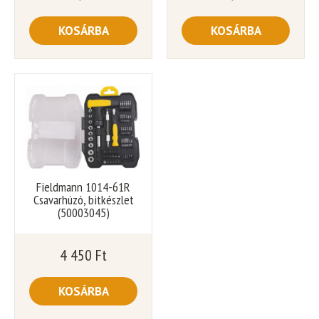
KOSÁRBA
KOSÁRBA
Fieldmann 1014-61R
Csavarhúzó, bitkészlet
(50003045)
4 450
Ft
KOSÁRBA