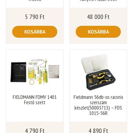
5 790
Ft
48 000
Ft
KOSÁRBA
KOSÁRBA
FIELDMANN FDMV 1401
Fieldmann 56db-os racsnis
Festő szett
szerszám
készlet(50003713) – FDS
1015-56R
4 790
Ft
4 890
Ft