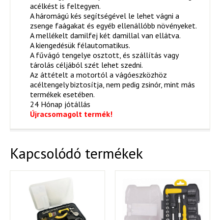
acélkést is feltegyen.
A háromágú kés segítségével le lehet vágni a
zsenge faágakat és egyéb ellenállóbb növényeket.
A mellékelt damilfej két damillal van ellátva.
A kiengedésük félautomatikus.
A fűvágó tengelye osztott, és szállítás vagy
tárolás céljából szét lehet szedni.
Az áttételt a motortól a vágóeszközhöz
acéltengely biztosítja, nem pedig zsinór, mint más
termékek esetében.
24 Hónap jótállás
Újracsomagolt termék!
Kapcsolódó termékek