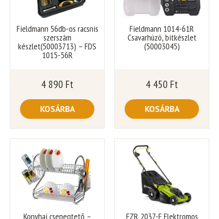
Fieldmann 56db-os racsnis
Fieldmann 1014-61R
szerszám
Csavarhúzó, bitkészlet
készlet(50003713) – FDS
(50003045)
1015-56R
4 890
Ft
4 450
Ft
KOSÁRBA
KOSÁRBA
Konyhai csepegtető –
FZR 2037-E Elektromos