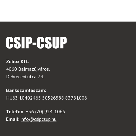
Zebox Kft.
4060 Balmazújváros,
Debreceni utca 74.
Bankszámlaszám:
HU63 10402465 50526588 83781006
Telefon:
+36 (20) 924-1065
Email:
info@csipcsup.hu