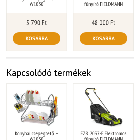
W1050
fűnyíró FIELDMANN
5 790
Ft
48 000
Ft
KOSÁRBA
KOSÁRBA
Kapcsolódó termékek
Konyhai csepegtető –
FZR 2037-E Elektromos
W1050
fűnyíró FIELDMANN