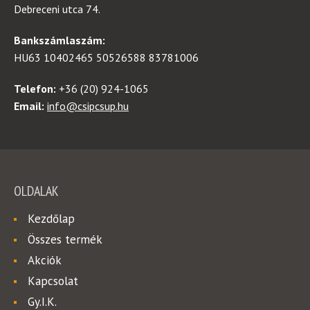
Debreceni utca 74.
Bankszámlaszám:
HU63 10402465 50526588 83781006
Telefon:
+36 (20) 924-1065
Email:
info@csipcsup.hu
OLDALAK
Kezdőlap
Összes termék
Akciók
Kapcsolat
Gy.I.K.