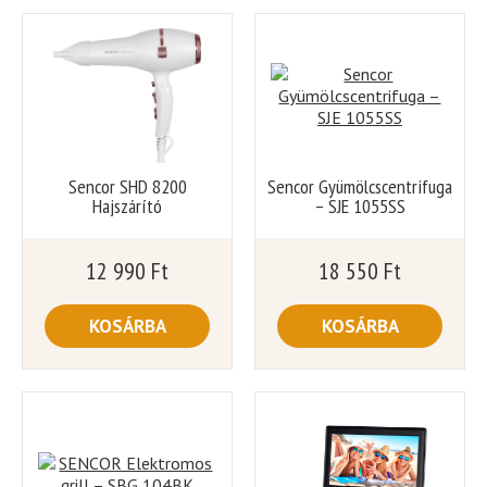
Sencor SHD 8200
Sencor Gyümölcscentrifuga
Hajszárító
– SJE 1055SS
12 990
Ft
18 550
Ft
KOSÁRBA
KOSÁRBA