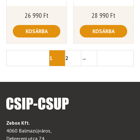
26 990
Ft
28 990
Ft
KOSÁRBA
KOSÁRBA
1
2
→
Zebox Kft.
4060 Balmazújváros,
Debreceni utca 74.