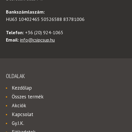
Bankszámlaszám:
HU63 10402465 50526588 83781006
Telefon:
+36 (20) 924-1065
Email:
info@csipcsup.hu
OLDALAK
Kezdőlap
Összes termék
Akciók
Kapcsolat
Gy.I.K.