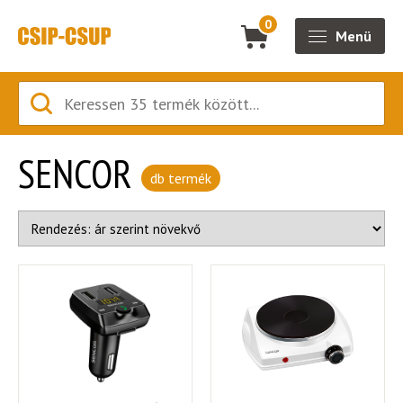
0
Menü
SENCOR
db termék