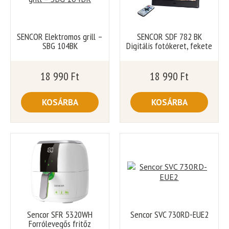
SENCOR Elektromos grill –
SENCOR SDF 782 BK
SBG 104BK
Digitális fotókeret, fekete
18 990
Ft
18 990
Ft
KOSÁRBA
KOSÁRBA
Sencor SFR 5320WH
Sencor SVC 730RD-EUE2
Forrólevegős fritőz