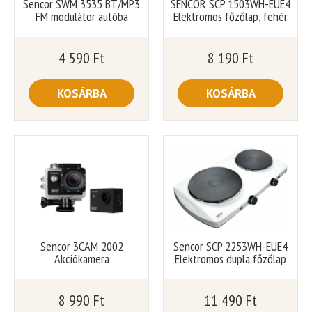
Sencor SWM 3535 BT/MP3
SENCOR SCP 1503WH-EUE4
FM modulátor autóba
Elektromos főzőlap, fehér
4 590
Ft
8 190
Ft
KOSÁRBA
KOSÁRBA
Sencor 3CAM 2002
Sencor SCP 2253WH-EUE4
Akciókamera
Elektromos dupla főzőlap
8 990
Ft
11 490
Ft