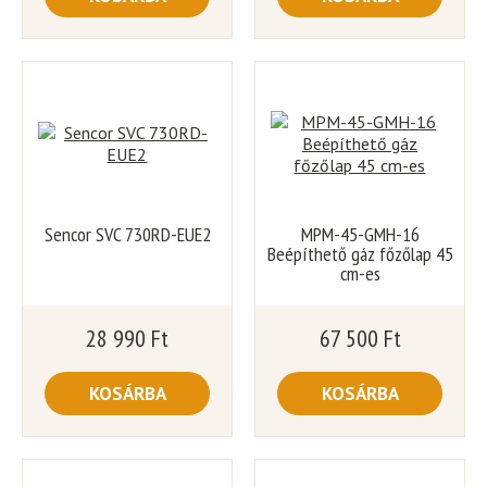
Sencor SVC 730RD-EUE2
MPM-45-GMH-16
Beépíthető gáz főzőlap 45
cm-es
28 990
Ft
67 500
Ft
KOSÁRBA
KOSÁRBA