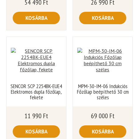
54 490
Ft
26 990
Ft
KOSÁRBA
KOSÁRBA
SENCOR SCP 2254BK-EUE4
MPM-30-IM-06 Indukciós
Elektromos dupla főzőlap,
Főzőlap beépíthető 30 cm
fekete
széles
11 990
Ft
69 000
Ft
KOSÁRBA
KOSÁRBA