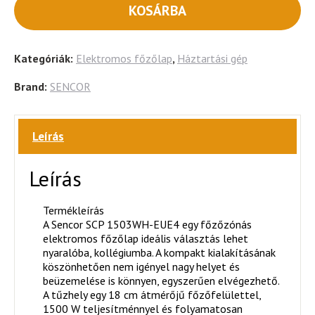
KOSÁRBA
Kategóriák:
Elektromos főzőlap
,
Háztartási gép
Brand:
SENCOR
Leírás
Leírás
Termékleírás
A Sencor SCP 1503WH-EUE4 egy főzőzónás
elektromos főzőlap ideális választás lehet
nyaralóba, kollégiumba. A kompakt kialakításának
köszönhetően nem igényel nagy helyet és
beüzemelése is könnyen, egyszerűen elvégezhető.
A tűzhely egy 18 cm átmérőjű főzőfelülettel,
1500 W teljesítménnyel és folyamatosan