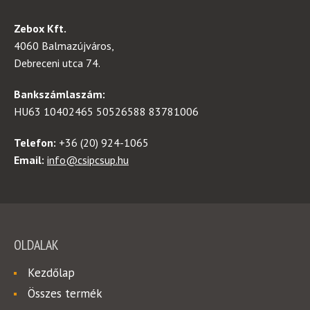
Zebox Kft.
4060 Balmazújváros,
Debreceni utca 74.
Bankszámlaszám:
HU63 10402465 50526588 83781006
Telefon:
+36 (20) 924-1065
Email:
info@csipcsup.hu
OLDALAK
Kezdőlap
Összes termék