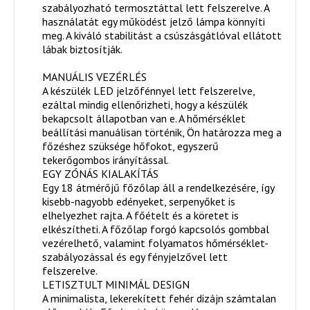
szabályozható termosztáttal lett felszerelve. A
használatát egy működést jelző lámpa könnyíti
meg. A kiváló stabilitást a csúszásgátlóval ellátott
lábak biztosítják.
MANUÁLIS VEZÉRLÉS
A készülék LED jelzőfénnyel lett felszerelve,
ezáltal mindig ellenőrizheti, hogy a készülék
bekapcsolt állapotban van e. A hőmérséklet
beállítási manuálisan történik, Ön határozza meg a
főzéshez szüksége hőfokot, egyszerű
tekerőgombos irányítással.
EGY ZÓNÁS KIALAKÍTÁS
Egy 18 átmérőjű főzőlap áll a rendelkezésére, így
kisebb-nagyobb edényeket, serpenyőket is
elhelyezhet rajta. A főételt és a köretet is
elkészítheti. A főzőlap forgó kapcsolós gombbal
vezérelhető, valamint folyamatos hőmérséklet-
szabályozással és egy fényjelzővel lett
felszerelve.
LETISZTULT MINIMÁL DESIGN
A minimalista, lekerekített fehér dizájn számtalan