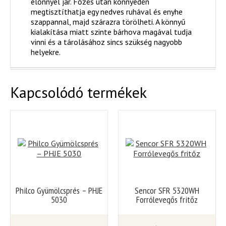
előnnyel jár. Főzés után könnyedén
megtisztíthatja egy nedves ruhával és enyhe
szappannal, majd szárazra törölheti. A könnyű
kialakítása miatt szinte bárhova magával tudja
vinni és a tárolásához sincs szükség nagyobb
helyekre.
Kapcsolódó termékek
Philco Gyümölcsprés – PHJE
Sencor SFR 5320WH
5030
Forrólevegős fritőz