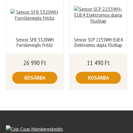
Sencor SFR 5320WH
Sencor SCP 2253WH-EUE4
Forrólevegős fritőz
Elektromos dupla főzőlap
26 990
Ft
11 490
Ft
KOSÁRBA
KOSÁRBA