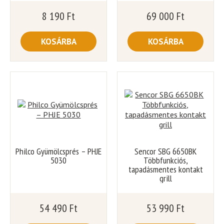
8 190
Ft
69 000
Ft
KOSÁRBA
KOSÁRBA
Philco Gyümölcsprés – PHJE
Sencor SBG 6650BK
5030
Többfunkciós,
tapadásmentes kontakt
grill
54 490
Ft
53 990
Ft