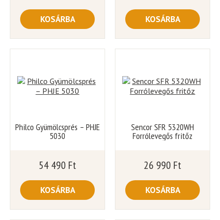
KOSÁRBA
KOSÁRBA
Philco Gyümölcsprés – PHJE
Sencor SFR 5320WH
5030
Forrólevegős fritőz
54 490
Ft
26 990
Ft
KOSÁRBA
KOSÁRBA