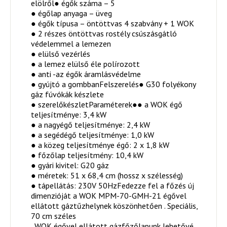
elölről● égők száma – 5
● égőlap anyaga – üveg
● égők típusa – öntöttvas 4 szabvány + 1 WOK
● 2 részes öntöttvas rostély csúszásgátló
védelemmel a lemezen
● elülső vezérlés
● a lemez elülső éle polírozott
● anti -az égők áramlásvédelme
● gyújtó a gombbanFelszerelés● G30 folyékony
gáz fúvókák készlete
● szerelőkészletParaméterek●● a WOK égő
teljesítménye: 3,4 kW
● a nagyégő teljesítménye: 2,4 kW
● a segédégő teljesítménye: 1,0 kW
● a közeg teljesítménye égő: 2 x 1,8 kW
● főzőlap teljesítmény: 10,4 kW
● gyári kivitel: G20 gáz
● méretek: 51 x 68,4 cm (hossz x szélesség)
● tápellátás: 230V 50HzFedezze fel a főzés új
dimenzióját a WOK MPM-70-GMH-21 égővel
ellátott gáztűzhelynek köszönhetően . Speciális,
70 cm széles
, WOK égővel ellátott gázfőzőlapunk lehetővé