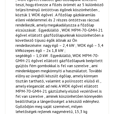
teszi, hogy élvezze a főzés örömét az 5 különböző
teljesítményű öntöttvas égőnek köszönhetően ,
köztük 1 WOK égővel . A főzőlap gázkiáramlás
elleni védelemmel és 2 részes öntöttvas ráccsal
rendelkezik, amely megakadályozza a főzőlap
elcsúszását . Egyedülálló , WOK MPM-70-GMH-21
égővel ellátott gázfőzőlapunknak köszönhetően a
következő típusú égők állnak az Ön
rendelkezésére: nagy égő – 2,4 kW ; WOK égő – 3,4
kWközepes égő – 2x 1,8 kW ;
segédégő – 1,0 kW . Egyedülálló, WOK MPM-70-
GMH-21 égővel ellátott gázfőzőlapunk beépített
gyújtós fém gombokkal is fel van szerelve , ami
mindenképpen megkönnyíti a használatot. További
előny az üvegből készült égőlap, amely könnyen
tisztán tartható, valamint a polírozott elülső él ,
amely eleganciát ad neki. A WOK égővel ellátott
MPM-70-GMH-21 gáztűzhely elülső vezérlővel is
fel van szerelve , aminek köszönhetően könnyedén
beállíthatja a lángerősséget a készülő edényhez.
Győződjön meg saját szemével, milyen
lehetőségek rejlenek nagyméretű, 15,3 kg