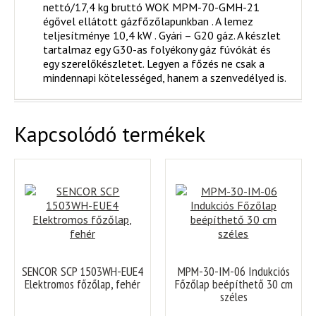
nettó/17,4 kg bruttó WOK MPM-70-GMH-21
égővel ellátott gázfőzőlapunkban . A lemez
teljesítménye 10,4 kW . Gyári – G20 gáz. A készlet
tartalmaz egy G30-as folyékony gáz fúvókát és
egy szerelőkészletet. Legyen a főzés ne csak a
mindennapi kötelességed, hanem a szenvedélyed is.
Kapcsolódó termékek
SENCOR SCP 1503WH-EUE4
MPM-30-IM-06 Indukciós
Elektromos főzőlap, fehér
Főzőlap beépíthető 30 cm
széles