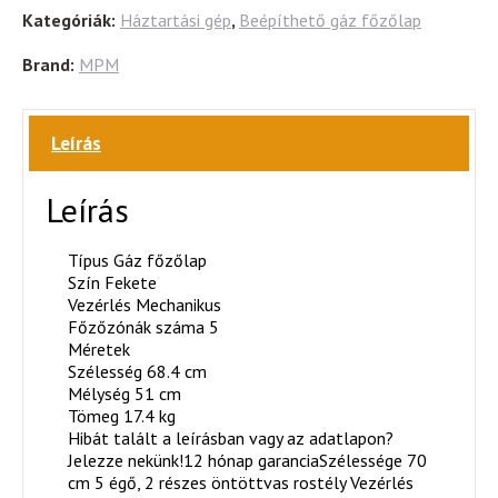
Kategóriák:
Háztartási gép
,
Beépíthető gáz főzőlap
Brand:
MPM
Leírás
Leírás
Típus Gáz főzőlap
Szín Fekete
Vezérlés Mechanikus
Főzőzónák száma 5
Méretek
Szélesség 68.4 cm
Mélység 51 cm
Tömeg 17.4 kg
Hibát talált a leírásban vagy az adatlapon?
Jelezze nekünk!12 hónap garanciaSzélessége 70
cm 5 égő, 2 részes öntöttvas rostély Vezérlés