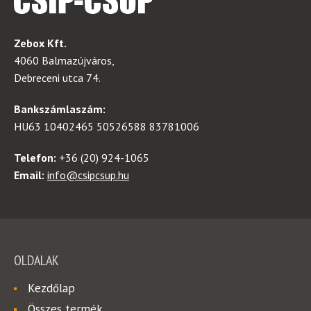
Zebox Kft.
4060 Balmazújváros,
Debreceni utca 74.
Bankszámlaszám:
HU63 10402465 50526588 83781006
Telefon:
+36 (20) 924-1065
Email:
info@csipcsup.hu
OLDALAK
Kezdőlap
Összes termék